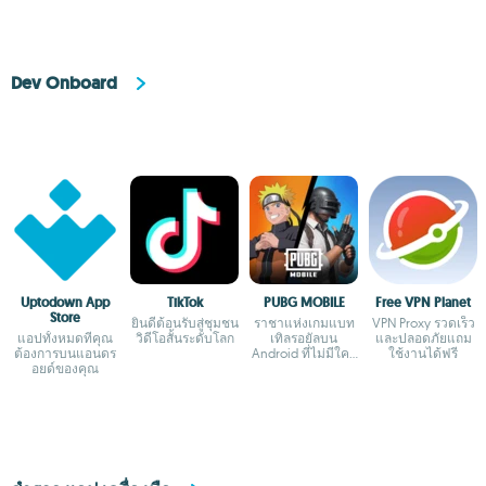
Dev Onboard
Uptodown App
TikTok
PUBG MOBILE
Free VPN Planet
Store
ยินดีต้อนรับสู่ชุมชน
ราชาแห่งเกมแบท
VPN Proxy รวดเร็ว
แอปทั้งหมดที่คุณ
วิดีโอสั้นระดับโลก
เทิลรอยัลบน
และปลอดภัยแถม
ต้องการบนแอนดร
Android ที่ไม่มีใคร
ใช้งานได้ฟรี
อยด์ของคุณ
กล้าเถียง