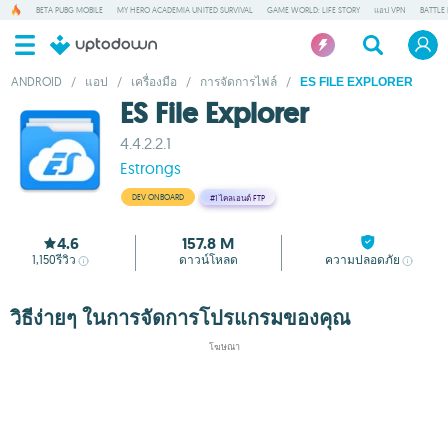
BETA PUBG MOBILE
MY HERO ACADEMIA UNITED SURVIVAL
GAME WORLD: LIFE STORY
แอป VPN
BATTLE
ANDROID
/
แอป
/
เครื่องมือ
/
การจัดการไฟล์
/
ES FILE EXPLORER
ES File Explorer
4.4.2.2.1
Estrongs
DEV ONBOARD
#1
ไคลเอนต์ FTP
4.6
157.8 M
1,150
รีวิว
ดาวน์โหลด
ความปลอดภัย
วิธีง่ายๆ ในการจัดการโปรแกรมของคุณ
โฆษณา