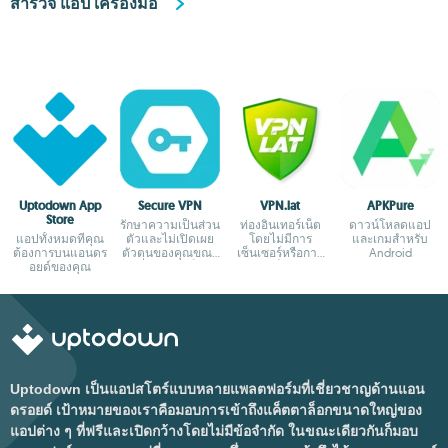
สำรวจ แอป เครื่องมือ
Uptodown App
Secure VPN
VPN.lat
APKPure
Store
รักษาความเป็นส่วน
ท่องอินเทอร์เน็ต
ดาวน์โหลดแอป
แอปทั้งหมดที่คุณ
ตัวและไม่เปิดเผย
โดยไม่มีการ
และเกมสำหรับ
ต้องการบนแอนดร
ตัวตนของคุณขณะ
เซ็นเซอร์หรือการ
Android
อยด์ของคุณ
ที่คุณท่องเว็บ
บล็อก
Uptodown เป็นแอปสโตร์แบบหลายแพลตฟอร์มที่เชี่ยวชาญด้านแอน
ดรอยด์ เป้าหมายของเราคือมอบการเข้าถึงแค็ตตาล็อกขนาดใหญ่ของ
แอปต่าง ๆ ที่ฟรีและเปิดกว้างโดยไม่มีข้อจำกัด ในขณะเดียวกันก็มอบ