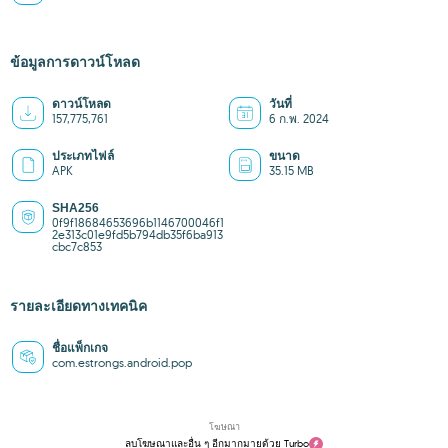
ข้อมูลการดาวน์โหลด
ดาวน์โหลด
วันที่
157,775,761
6 ก.พ. 2024
ประเภทไฟล์
ขนาด
APK
35.15 MB
SHA256
0f9f18684653696b1146700046f1
2e313c01e9fd5b794db35f6ba913
cbc7c853
รายละเอียดทางเทคนิค
ชื่อแพ็กเกจ
com.estrongs.android.pop
โฆษณา
ลบโฆษณาและอื่น ๆ อีกมากมายด้วย Turbo